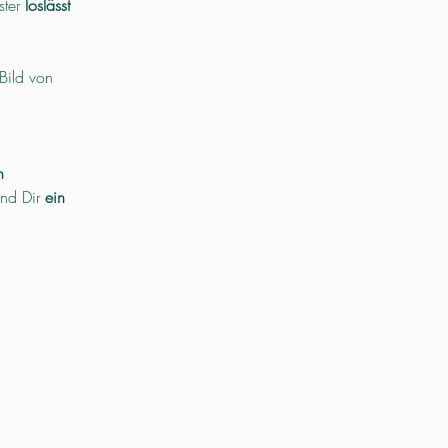
ter 
loslässt
Bild von 
n
nd Dir 
ein 