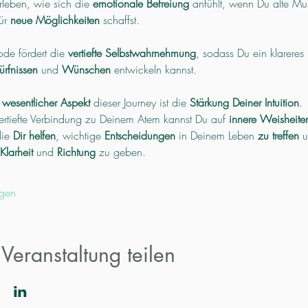
rleben, wie sich die 
emotionale Befreiung
 anfühlt, wenn Du alte Mus
ür 
neue Möglichkeiten 
schaffst. 
de fördert die 
vertiefte Selbstwahrnehmung
, sodass Du ein klareres 
rfnissen
 und 
Wünschen
 entwickeln kannst.
 
wesentlicher Aspekt
 dieser Journey ist die 
Stärkung Deiner Intuition
. 
ertiefte Verbindung zu Deinem Atem kannst Du auf 
innere Weisheite
ie 
Dir helfen
, wichtige 
Entscheidungen
 in Deinem Leben 
zu treffen
 u
Klarheit
 und 
Richtung
 zu geben.
gen
Veranstaltung teilen