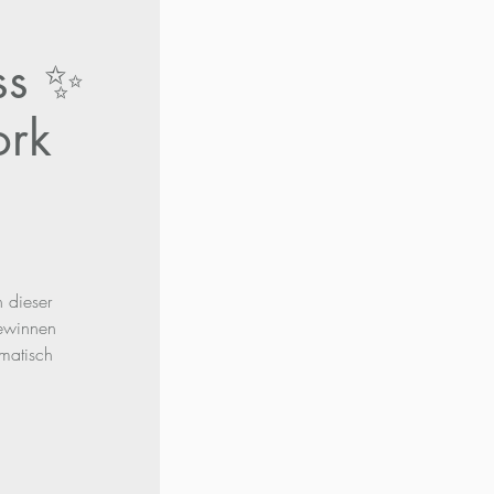
ss ✨
ork
 dieser
gewinnen
matisch